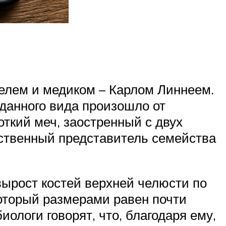
елем и медиком – Карлом Линнеем.
 данного вида произошло от
роткий меч, заостренный с двух
нственный представитель семейства
ырост костей верхней челюсти по
оторый размерами равен почти
логи говорят, что, благодаря ему,