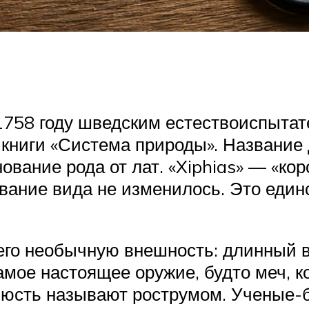
1758 году шведским естествоиспытат
 книги «Система природы». Название
нование рода от лат. «Xiphias» — «ко
звание вида не изменилось. Это еди
его необычную внешность: длинный в
мое настоящее оружие, будто меч, к
юсть называют рострумом. Ученые-био