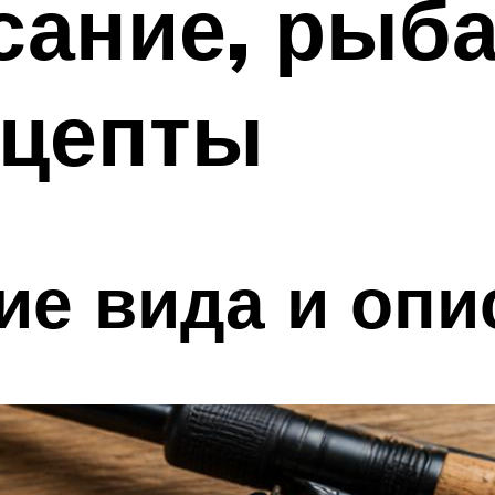
сание, рыба
ецепты
е вида и опи