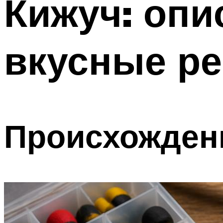
Кижуч: опи
вкусные р
Происхождени