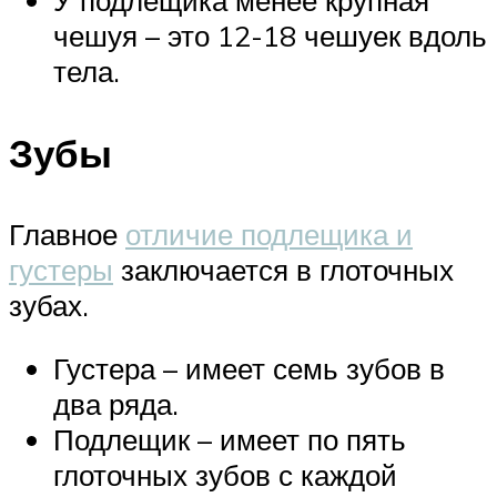
У подлещика менее крупная
чешуя – это 12-18 чешуек вдоль
тела.
Зубы
Главное
отличие подлещика и
густеры
заключается в глоточных
зубах.
Густера – имеет семь зубов в
два ряда.
Подлещик – имеет по пять
глоточных зубов с каждой