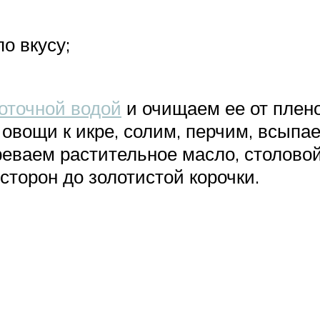
о вкусу;
оточной водой
и очищаем ее от плено
овощи к икре, солим, перчим, всыпае
еваем растительное масло, столово
сторон до золотистой корочки.