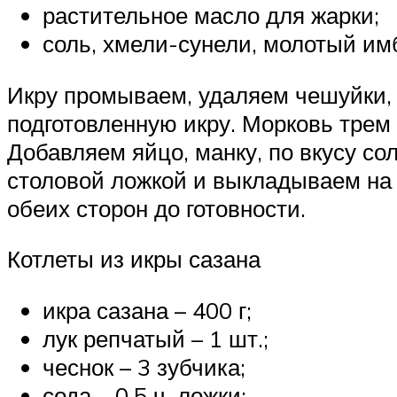
растительное масло для жарки;
соль, хмели-сунели, молотый имб
Икру промываем, удаляем чешуйки, 
подготовленную икру. Морковь трем
Добавляем яйцо, манку, по вкусу с
столовой ложкой и выкладываем на 
обеих сторон до готовности.
Котлеты из икры сазана
икра сазана – 400 г;
лук репчатый – 1 шт.;
чеснок – 3 зубчика;
сода – 0,5 ч. ложки;