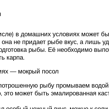
я
исле) в домашних условиях может бы
 она не придает рыбе вкус, а лишь у
одготовка рыбы. Её необходимо выпо
ть карпа.
виях — мокрый посол
ыпотрошенную рыбу промываем водой
р, это может быть эмалированная ка
ыл особый нежный вкус, можно к соли